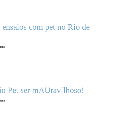
e ensaios com pet no Rio de
tura
aio Pet ser mAUravilhoso!
tura