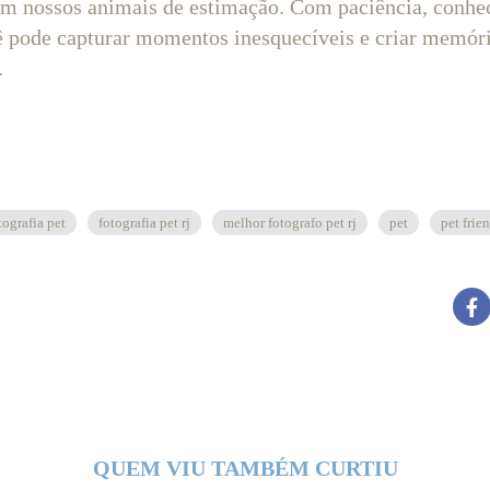
m nossos animais de estimação. Com paciência, conhe
cê pode capturar momentos inesquecíveis e criar memór
.
tografia pet
fotografia pet rj
melhor fotografo pet rj
pet
pet frien
QUEM VIU TAMBÉM CURTIU