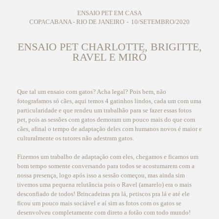
ENSAIO PET EM CASA
COPACABANA - RIO DE JANEIRO
10/SETEMBRO/2020
ENSAIO PET CHARLOTTE, BRIGITTE,
RAVEL E MIRÓ
Que tal um ensaio com gatos? Acha legal? Pois bem, não
fotografamos só cães, aqui temos 4 gatinhos lindos, cada um com uma
particularidade e que rendeu um trabalhão para se fazer essas fotos
pet, pois as sessões com gatos demoram um pouco mais do que com
cães, afinal o tempo de adaptação deles com humanos novos é maior e
culturalmente os tutores não adestram gatos.
Fizemos um trabalho de adaptação com eles, chegamos e ficamos um
bom tempo somente conversando para todos se acostumarem com a
nossa presença, logo após isso a sessão começou, mas ainda sim
tivemos uma pequena relutância pois o Ravel (amarelo) era o mais
desconfiado de todos! Brincadeiras pra lá, petiscos pra lá e até ele
ficou um pouco mais sociável e aí sim as fotos com os gatos se
desenvolveu completamente com direto a fotão com todo mundo!